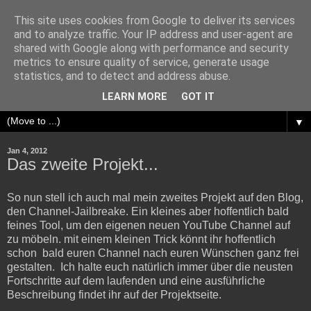
This site uses cookies from Google to deliver its services
and to analyze traffic. Your IP address and user-agent are
shared with Google along with performance and security
metrics to ensure quality of service, generate usage
TitanNano.de | Blog
statistics, and to detect and address abuse.
LEARN MORE
GOT IT
▼
Jan 4, 2012
Das zweite Projekt...
So nun stell ich auch mal mein zweites Projekt auf den Blog,
den Channel-Jailbreake. Ein kleines aber hoffentlich bald
feines Tool, um den eigenen neuen YouTube Channel auf
zu möbeln. mit einem kleinen Trick könnt ihr hoffentlich
schon bald euren Channel nach euren Wünschen ganz frei
gestalten. Ich halte euch natürlich immer über die neusten
Fortschritte auf dem laufenden und eine ausführliche
Beschreibung findet ihr auf der Projektseite.